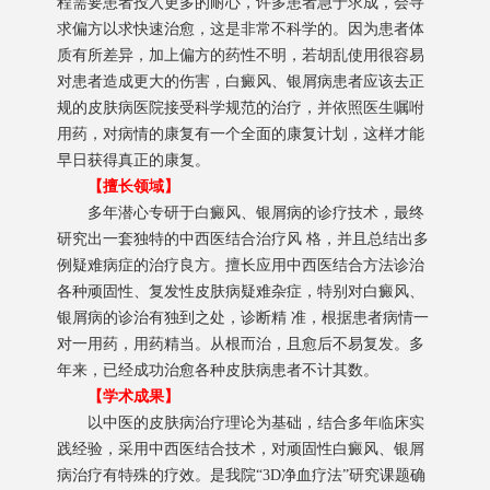
程需要患者投入更多的耐心，许多患者急于求成，会寻
求偏方以求快速治愈，这是非常不科学的。因为患者体
质有所差异，加上偏方的药性不明，若胡乱使用很容易
对患者造成更大的伤害，白癜风、银屑病患者应该去正
规的皮肤病医院接受科学规范的治疗，并依照医生嘱咐
用药，对病情的康复有一个全面的康复计划，这样才能
早日获得真正的康复。
【擅长领域】
多年潜心专研于白癜风、银屑病的诊疗技术，最终
研究出一套独特的中西医结合治疗风 格，并且总结出多
例疑难病症的治疗良方。擅长应用中西医结合方法诊治
各种顽固性、复发性皮肤病疑难杂症，特别对白癜风、
银屑病的诊治有独到之处，诊断精 准，根据患者病情一
对一用药，用药精当。从根而治，且愈后不易复发。多
年来，已经成功治愈各种皮肤病患者不计其数。
【学术成果】
以中医的皮肤病治疗理论为基础，结合多年临床实
践经验，采用中西医结合技术，对顽固性白癜风、银屑
病治疗有特殊的疗效。是我院“3D净血疗法”研究课题确